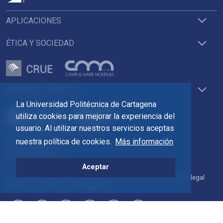
APLICACIONES
ÉTICA Y SOCIEDAD
ACCESOS DIRECTOS
La Universidad Politécnica de Cartagena
utiliza cookies para mejorar la experiencia del
usuario. Al utilizar nuestros servicios aceptas
Pza. del Cronista Isidoro Valverde
nuestra política de cookies.
Más información
Edif. La Milagrosa
C.P. 30202 Cartagena
Tlf: 968 32 54 00
Aceptar
Directorio
Contacto
Accesibilidad
Política de Cookies
Aviso legal
Protección de datos
Transparencia