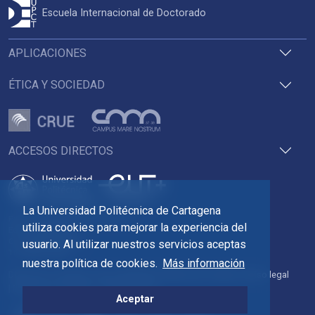
Escuela Internacional de Doctorado
APLICACIONES
ÉTICA Y SOCIEDAD
ACCESOS DIRECTOS
La Universidad Politécnica de Cartagena
Pza. del Cronista Isidoro Valverde
utiliza cookies para mejorar la experiencia del
Edif. La Milagrosa
C.P. 30202 Cartagena
usuario. Al utilizar nuestros servicios aceptas
Tlf: 968 32 54 00
nuestra política de cookies.
Más información
Directorio
Contacto
Accesibilidad
Política de Cookies
Aviso legal
Protección de datos
Transparencia
Aceptar