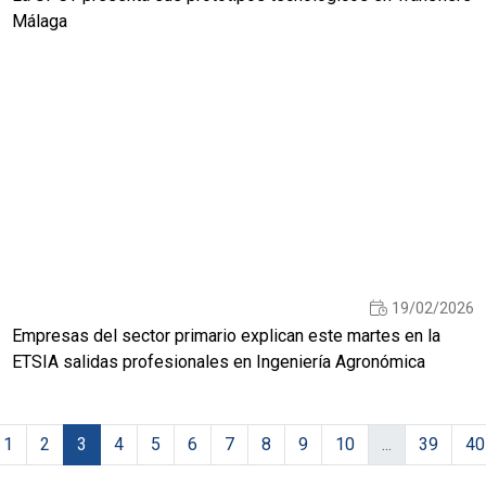
Málaga
19/02/2026
Empresas del sector primario explican este martes en la
ETSIA salidas profesionales en Ingeniería Agronómica
1
2
3
4
5
6
7
8
9
10
...
39
40