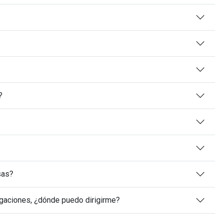
?
sas?
igaciones, ¿dónde puedo dirigirme?